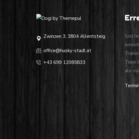
Err
Sollte
Zwinzen 3, 3804 Allentsteig
erreic
office@husky-stadl.at
Traini
Tiere 
+43 699 12085833
als mö
Termin