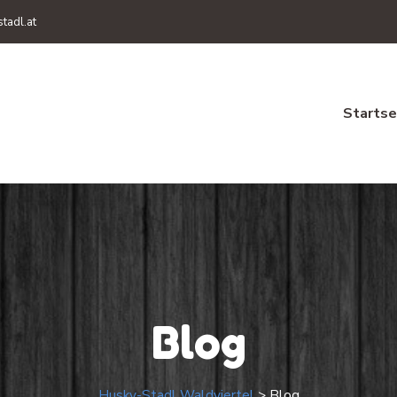
tadl.at
Startse
Blog
Husky-Stadl Waldviertel
>
Blog